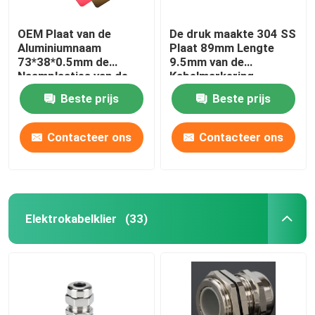
OEM Plaat van de
De druk maakte 304 SS
Aluminiumnaam
Plaat 89mm Lengte
73*38*0.5mm de
9.5mm van de
Naamplaatjes van de
Kabelmarkering
Identificatiekleur voor
Breedte in reliëf
Beste prijs
Beste prijs
Materiaal
Contacteer ons
Contacteer ons
Elektrokabelklier
(33)