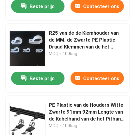
Beste prijs
Contacteer ons
R25 van de de Klemhouder van
de MM. de Zwarte PE Plastic
Draad Klemmen van de het
Huishouden Zelfklevende Kabel
MOQ：100bag
Beste prijs
Contacteer ons
Thuis
PE Plastic van de Houders Witte
Zwarte 91mm 92mm Lengte van
Producten
de Kabelband van de het Pitband
de Draadhouder
MOQ：100bag
Videos