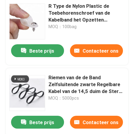
R Type de Nylon Plastic de
Toebehorenschroef van de
Kabelband het Opzetten
Klemmen van het
MOQ：100bag
Kabelbevestigingsmiddel
Beste prijs
Contacteer ons
Riemen van de de Band
Zelfsluitende zwarte Regelbare
Kabel van de 14,5 duim de Sterke
Nylon Kabel
MOQ：5000pcs
Beste prijs
Contacteer ons