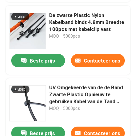
De zwarte Plastic Nylon
Kabelband bindt 4.8mm Breedte
100pcs met kabelclip vast
MOQ：5000pcs
Beste prijs
Contacteer ons
UV Omgekeerde van de de Band
Zwarte Plastic Opnieuw te
gebruiken Kabel van de Tand
Nylon Kabel het Pitbanden
MOQ：5000pcs
Beste prijs
Contacteer ons