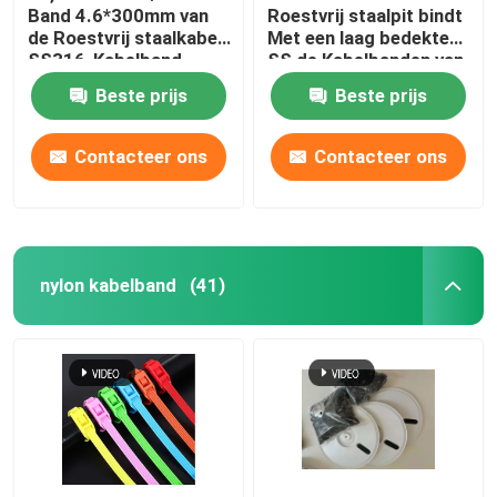
Band 4.6*300mm van
Roestvrij staalpit bindt
de Roestvrij staalkabel
Met een laag bedekte
SS316-Kabelband
SS de Kabelbanden van
de Uitlaatpijpkopbal
Beste prijs
Beste prijs
pvc
Contacteer ons
Contacteer ons
nylon kabelband
(41)