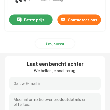
De Toebehoren van de kabelband
Beste prijs
Contacteer ons
De Plaat van de kabelteller
Bekijk meer
Elektrokabelklier
Zonnekabelklem
Laat een bericht achter
We bellen je snel terug!
zonne micro- omschakelaar
Zonnepaneelschakelaars
Plastic Veiligheidsverbinding