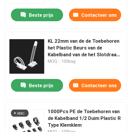
Beste prijs
Contacteer ons
Over ons
Fabrieksreis
KL 22mm van de de Toebehoren
het Plastic Beurs van de
Kwaliteitscontrole
Kabelband van de het Slotdraad
Slot van de de Bandendraai
MOQ：100bag
Contacteer ons
Beste prijs
Contacteer ons
Vraag een offerte aan
De Band van de pitkabel
1000Pcs PE de Toebehoren van
de Kabelband 1/2 Duim Plastic R
Type Klemklem
nylon kabelband
MOQ：100bag