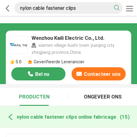
Wenzhou Kaili Electric Co., Ltd.
xiamen village liushi town yueqing city
zhegjiang province,China
5.0
Geverifieerde Leverancier
Bel nu
Contacteer ons
PRODUCTEN
ONGEVEER ONS
nylon cable fastener clips online fabricage
(15)