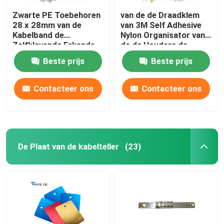
Zwarte PE Toebehoren
van de de Draadklem
28 x 28mm van de
van 3M Self Adhesive
Kabelband de
Nylon Organisator van
Zelfklevende Erkende
de de Houders de
Houders ROHS van de
Multifunctionele Klem
Beste prijs
Beste prijs
Pitband
Contacteer ons
Contacteer ons
De Plaat van de kabelteller
(23)