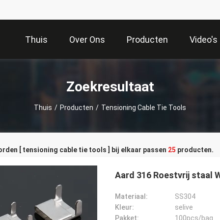
Thuis
Over Ons
Producten
Video's
Zoekresultaat
Thuis
/
Producten
/
Tensioning Cable Tie Tools
den [ tensioning cable tie tools ] bij elkaar passen
25
producten.
Aard 316 Roestvrij staal
Materiaal:
SS304
Kleur:
selive
Pakket:
100pcs/bag