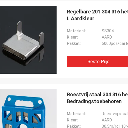
Regelbare 201 304 316 het
L Aardkleur
Materiaal:
SS304
Kleur:
AARD
Pakket:
5000pcs/cart
Beste Prijs
Roestvrij staal 304 316 h
Bedradingstoebehoren
Materiaal:
Roestvrij staa
Kleur:
AARD
Pakket:
30.5m/roll 10r