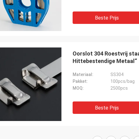
Beste Prijs
Oorslot 304 Roestvrij sta
Hittebestendige Metaal“
Materiaal:
SS304
Pakket:
100pcs/bag
MOQ:
2500pcs
Beste Prijs