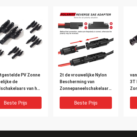
stgestelde PV Zonne
2t de vrouwelijke Nylon
van
elijke de
Bescherming van
3T
lschakelaars van het
Zonnepaneelschakelaars
Zon
welijke Schakelaar
1000V 1500V IP67
vo
rdichte
Zon
Beste Prijs
Beste Prijs
epaneel