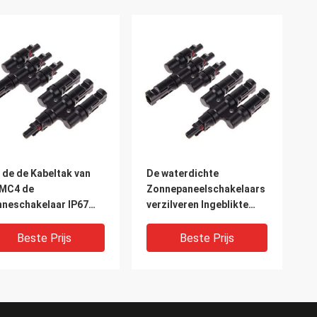
 de de Kabeltak van
De waterdichte
 MC4 de
Zonnepaneelschakelaars
neschakelaar IP67
verzilveren Ingeblikte
or
Zonnepv van de
nestelselinstallatie
Koperkabel Schakelaar
Beste Prijs
Beste Prijs
Ip67