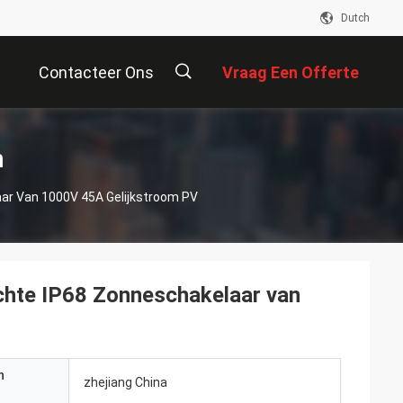
Dutch
Contacteer Ons
Vraag Een Offerte
Aan
描
n
ar Van 1000V 45A Gelijkstroom PV
述
chte IP68 Zonneschakelaar van
n
zhejiang China