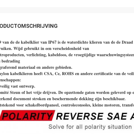
ODUCTOMSCHRIJVING
9 van de de kabelklier van IP67 is de waterdichte klieren van de de Draad
ruiken. Wijd gebruikt in een verscheidenheid van
ktroproducten, verlichting, kabeldoos, de vroegtijdige waarschuwingsystee
s bedrading
egraferend materiaal en andere gebieden.
nylon kabelklieren heeft CSA, Ce, ROHS en andere certificatie van de veil
enschappen:
veilig vast ontwerp.
omité Steun of het vrije drijven. De opzettende gaten worden geleverd op e
erkend document stroken en beschermende dekking zijn beschikbaar.
itstekend voor schakelbordpaneel, controleconsoles, kleine motoren, transf