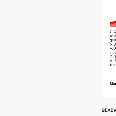
5. 
Q
A: 
ged
6. 
A: 
kun
7. 
A: 
fun
Mar
GEADV