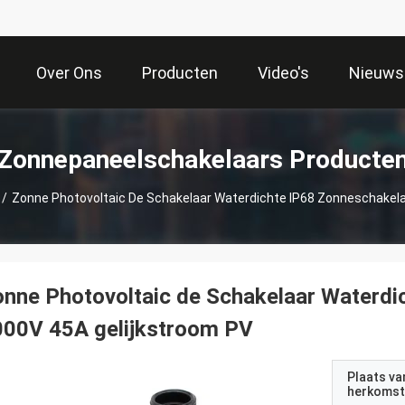
Over Ons
Producten
Video's
Nieuws
Zonnepaneelschakelaars Producte
/
Zonne Photovoltaic De Schakelaar Waterdichte IP68 Zonneschakela
nne Photovoltaic de Schakelaar Waterdi
000V 45A gelijkstroom PV
Plaats va
herkomst