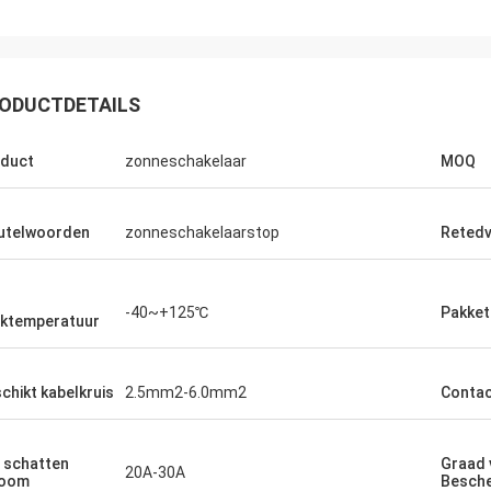
ODUCTDETAILS
duct
zonneschakelaar
MOQ
utelwoorden
zonneschakelaarstop
Retedv
-40~+125℃
Pakket
ktemperatuur
chikt kabelkruis
2.5mm2-6.0mm2
Conta
 schatten
Graad 
20A-30A
room
Besche