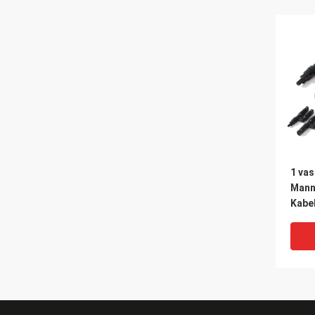
1 va
Mann
Kabe
Vrou
Wate
Zonn