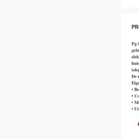
PR
Pg-
geb
ele
hui
tel
De 
Eig
• Be
• C
• M
• U