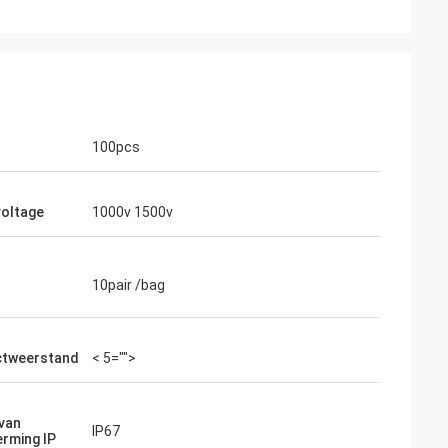
100pcs
oltage
1000v 1500v
10pair /bag
ctweerstand
< 5="">
van
IP67
rming IP