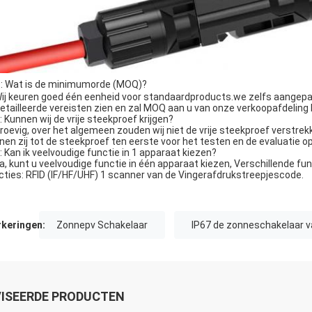
: Wat is de minimumorde (MOQ)?
Wij keuren goed één eenheid voor standaardproducts.we zelfs aangepa
etailleerde vereisten zien en zal MOQ aan u van onze verkoopafdeling
Q: Kunnen wij de vrije steekproef krijgen?
Droevig, over het algemeen zouden wij niet de vrije steekproef verstrekke
nen zij tot de steekproef ten eerste voor het testen en de evaluatie o
Q: Kan ik veelvoudige functie in 1 apparaat kiezen?
Ja, kunt u veelvoudige functie in één apparaat kiezen, Verschillende fu
cties: RFID (IF/HF/UHF) 1 scanner van de Vingerafdrukstreepjescode.
keringen:
Zonnepv Schakelaar
IP67 de zonneschakelaar v
ISEERDE PRODUCTEN