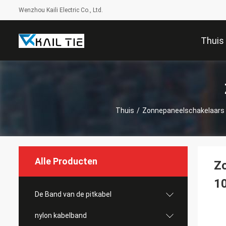
Wenzhou Kaili Electric Co., Ltd.
Thuis
Thuis
/
Zonnepaneelschakelaars
Alle Producten
Zo
1
De Band van de pitkabel
nylon kabelband