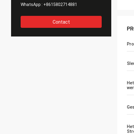
WhatsApp :
+8615802714881
Contact
PR
Pro
Sle
Het
wer
Ges
Het
St