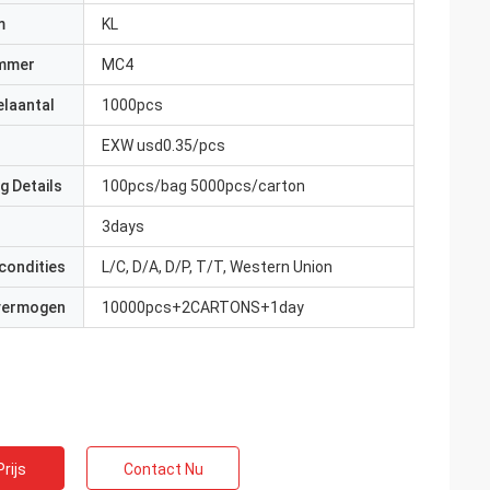
m
KL
mmer
MC4
elaantal
1000pcs
EXW usd0.35/pcs
g Details
100pcs/bag 5000pcs/carton
3days
condities
L/C, D/A, D/P, T/T, Western Union
 vermogen
10000pcs+2CARTONS+1day
rijs
Contact Nu