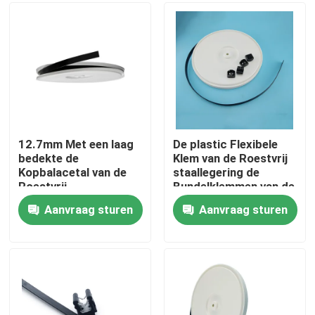
Producten
Video's
De Band van de pitkabel
12.7mm Met een laag
De plastic Flexibele
bedekte de
Klem van de Roestvrij
Kopbalacetal van de
staallegering de
nylon kabelband
Roestvrij
Bundelklemmen van de
staaluitlaatpijp Riem
1/2 Duimdraad
Aanvraag sturen
Aanvraag sturen
De Toebehoren van de kabelband
De Plaat van de kabelteller
Elektrokabelklier