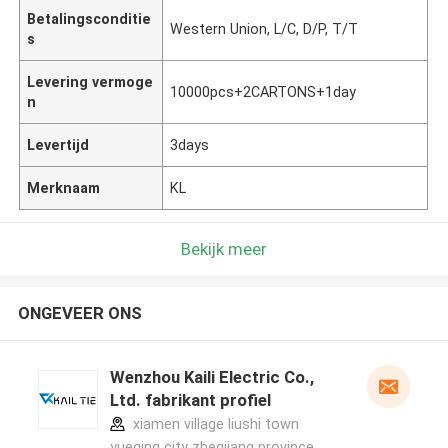
Betalingsconditie
Western Union, L/C, D/P, T/T
s
Levering vermoge
10000pcs+2CARTONS+1day
n
Levertijd
3days
Merknaam
KL
Bekijk meer
ONGEVEER ONS
Wenzhou Kaili Electric Co.,
Ltd. fabrikant profiel
xiamen village liushi town
yueqing city zhegjiang province