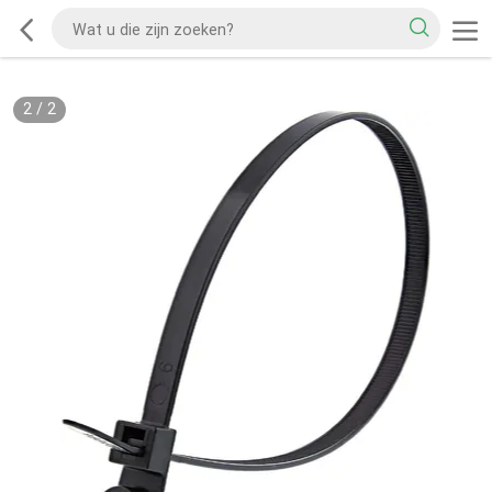
2
/
2