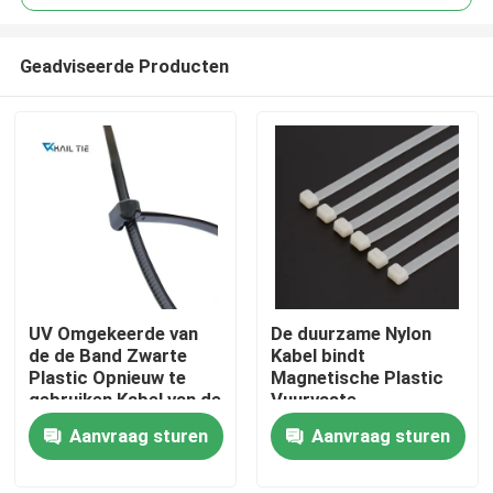
Geadviseerde Producten
UV Omgekeerde van
De duurzame Nylon
Thuis
de de Band Zwarte
Kabel bindt
Plastic Opnieuw te
Magnetische Plastic
gebruiken Kabel van de
Vuurvaste
Over ons
Tand Nylon Kabel het
Draadriemen 94V-2
Aanvraag sturen
Aanvraag sturen
Pitbanden
Contacten