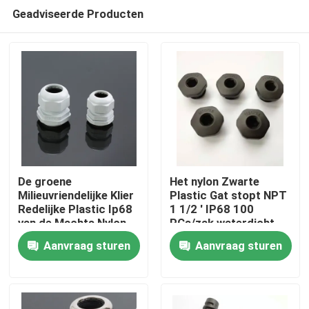
Geadviseerde Producten
De groene
Het nylon Zwarte
Milieuvriendelijke Klier
Plastic Gat stopt NPT
Redelijke Plastic Ip68
1 1/2 ' IP68 100
Thuis
van de Machts Nylon
PCs/zak waterdicht
Pg11 Kabel
maakt
Aanvraag sturen
Aanvraag sturen
Over ons
Contacten