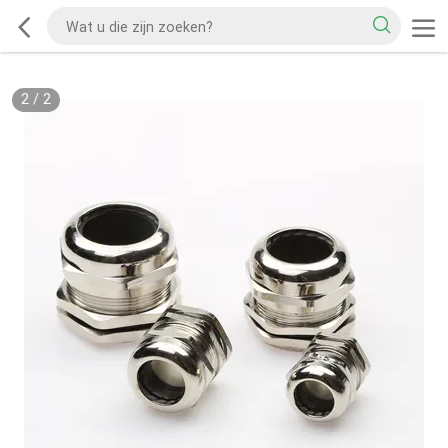
2
/
2