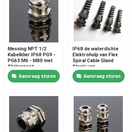
Producten
Video's
Messing NPT 1/2
IP68 de waterdichte
De Band van de pitkabel
Kabelklier IP68 PG9 -
Elektrohulp van Flex
PG63 M6 - M80 met
Spiral Cable Gland
Sluitennoot
Strain van
Klierschakelaars
nylon kabelband
Aanvraag sturen
Aanvraag sturen
De Toebehoren van de kabelband
De Plaat van de kabelteller
Elektrokabelklier