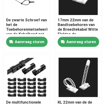
Over ons
De zwarte Schroef van
17mm 22mm van de
het de
Bandtoebehoren van
Fabrieksreis
Toebehorenmetselwerk
de Breedtekabel Witte
van de Kabelband zet
Elektro de
Premie het Bevestigen
Draadklemmen Met
Aanvraag sturen
Aanvraag sturen
Kwaliteitscontrole
Stopnylon 66 op
hoge weerstand
Contacteer ons
Vraag een offerte aan
De Band van de pitkabel
De multifunctionele
KL 22mm van de de
nylon kabelband