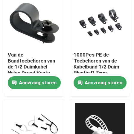
Van de
1000Pcs PE de
Bandtoebehoren van
Toebehoren van de
de 1/2 Duimkabel
Kabelband 1/2 Duim
Nylon Draad Vaste
Plastic R Type
Plastic de Klemklem
Klemklem
Aanvraag sturen
Aanvraag sturen
1.2mm Thincness
Thuis
Producten
Videos